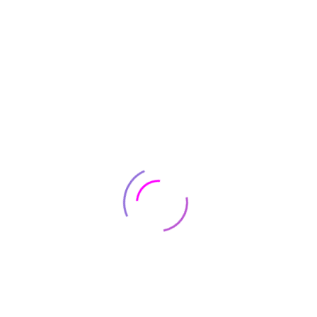
Available:
5
Sold:
0
Available:
5
Sold:
0
SALE!
+2
+2