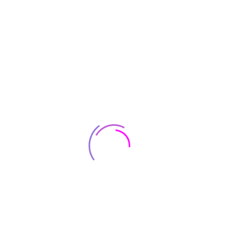
Available:
5
Sold:
0
Available:
5